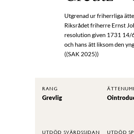
Utgrenad ur friherrliga ätte
Riksrådet friherre Ernst J
resolution given 1731 14/6 
och hans ätt liksom den yn
((SAK 2025))
RANG
ÄTTENUM
Grevlig
Ointrodu
UTDÖD SVÄRDSSIDAN
UTDÖD SP