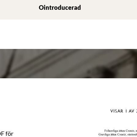
Ointroducerad
VISAR
1
AV 
DF för