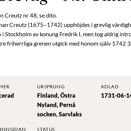
n Creutz nr 48, se dito.
ohan Creutz (1675–1742) upphöjdes i grevlig värdig
i Stockholm av konung Fredrik I, men tog aldrig intr
gre friherrliga grenen utgick med honom själv 1742 3
MER
URSPRUNG
ADLAD
cerad
Finland, Östra
1731-06-1
Nyland, Pernå
socken, Sarvlaks
INNSIDAN
STATUS