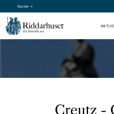
Storlek
AKTUE
Creutz - 