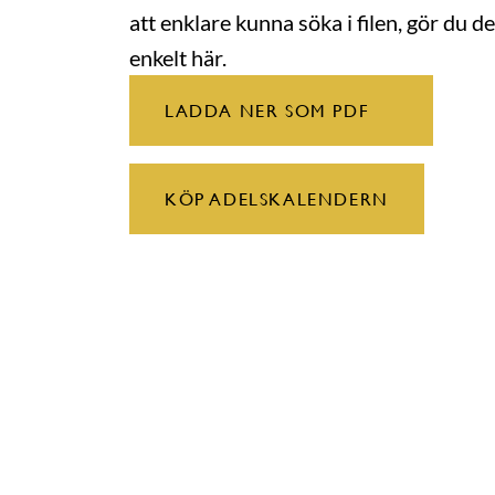
att enklare kunna söka i filen, gör du de
enkelt här.
LADDA NER SOM PDF
KÖP ADELSKALENDERN