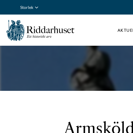
Storlek
AKTUE
Armsköld 