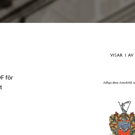
VISAR
1
AV
DF för
t