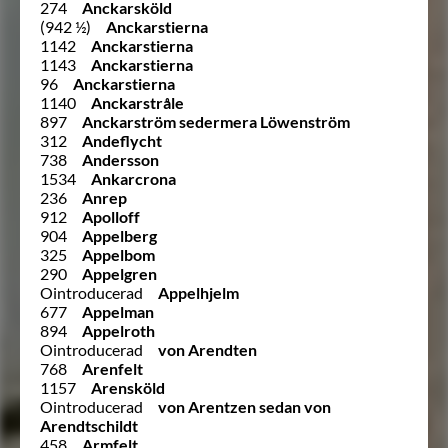
274
Anckarsköld
(942 ½)
Anckarstierna
1142
Anckarstierna
1143
Anckarstierna
96
Anckarstierna
1140
Anckarstråle
897
Anckarström sedermera Löwenström
312
Andeflycht
738
Andersson
1534
Ankarcrona
236
Anrep
912
Apolloff
904
Appelberg
325
Appelbom
290
Appelgren
Ointroducerad
Appelhjelm
677
Appelman
894
Appelroth
Ointroducerad
von Arendten
768
Arenfelt
1157
Arensköld
Ointroducerad
von Arentzen sedan von
Arendtschildt
458
Armfelt