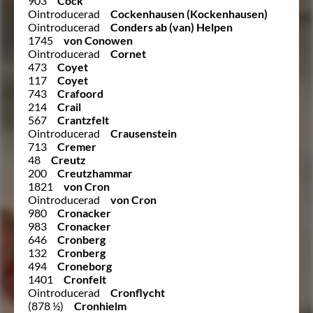
903
Cock
Ointroducerad
Cockenhausen (Kockenhausen)
Ointroducerad
Conders ab (van) Helpen
1745
von Conowen
Ointroducerad
Cornet
473
Coyet
117
Coyet
743
Crafoord
214
Crail
567
Crantzfelt
Ointroducerad
Crausenstein
713
Cremer
48
Creutz
200
Creutzhammar
1821
von Cron
Ointroducerad
von Cron
980
Cronacker
983
Cronacker
646
Cronberg
132
Cronberg
494
Croneborg
1401
Cronfelt
Ointroducerad
Cronflycht
(878 ½)
Cronhielm