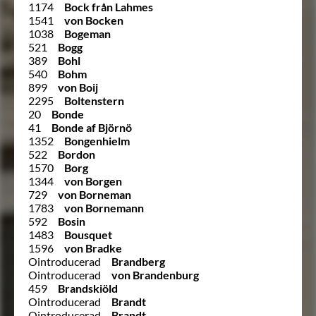
1174
Bock från Lahmes
1541
von Bocken
1038
Bogeman
521
Bogg
389
Bohl
540
Bohm
899
von Boij
2295
Boltenstern
20
Bonde
41
Bonde af Björnö
1352
Bongenhielm
522
Bordon
1570
Borg
1344
von Borgen
729
von Borneman
1783
von Bornemann
592
Bosin
1483
Bousquet
1596
von Bradke
Ointroducerad
Brandberg
Ointroducerad
von Brandenburg
459
Brandskiöld
Ointroducerad
Brandt
Ointroducerad
Brandt