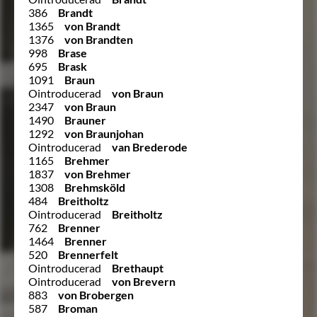
386
Brandt
1365
von Brandt
1376
von Brandten
998
Brase
695
Brask
1091
Braun
Ointroducerad
von Braun
2347
von Braun
1490
Brauner
1292
von Braunjohan
Ointroducerad
van Brederode
1165
Brehmer
1837
von Brehmer
1308
Brehmsköld
484
Breitholtz
Ointroducerad
Breitholtz
762
Brenner
1464
Brenner
520
Brennerfelt
Ointroducerad
Brethaupt
Ointroducerad
von Brevern
883
von Brobergen
587
Broman