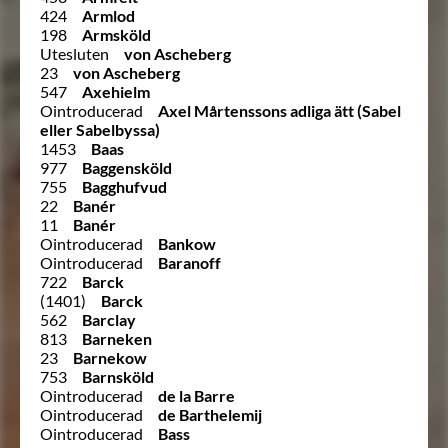
424
Armlod
198
Armsköld
Utesluten
von Ascheberg
23
von Ascheberg
547
Axehielm
Ointroducerad
Axel Mårtenssons adliga ätt (Sabel
eller Sabelbyssa)
1453
Baas
977
Baggensköld
755
Bagghufvud
22
Banér
11
Banér
Ointroducerad
Bankow
Ointroducerad
Baranoff
722
Barck
(1401)
Barck
562
Barclay
813
Barneken
23
Barnekow
753
Barnsköld
Ointroducerad
de la Barre
Ointroducerad
de Barthelemij
Ointroducerad
Bass