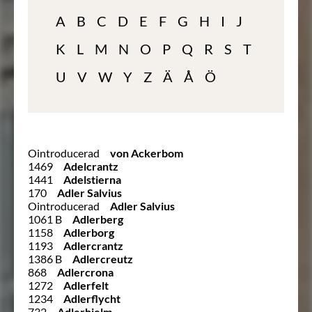
A
B
C
D
E
F
G
H
I
J
K
L
M
N
O
P
Q
R
S
T
U
V
W
Y
Z
Ä
Å
Ö
Ointroducerad
von Ackerbom
1469
Adelcrantz
1441
Adelstierna
170
Adler Salvius
Ointroducerad
Adler Salvius
1061 B
Adlerberg
1158
Adlerborg
1193
Adlercrantz
1386 B
Adlercreutz
868
Adlercrona
1272
Adlerfelt
1234
Adlerflycht
732
Adlerhielm