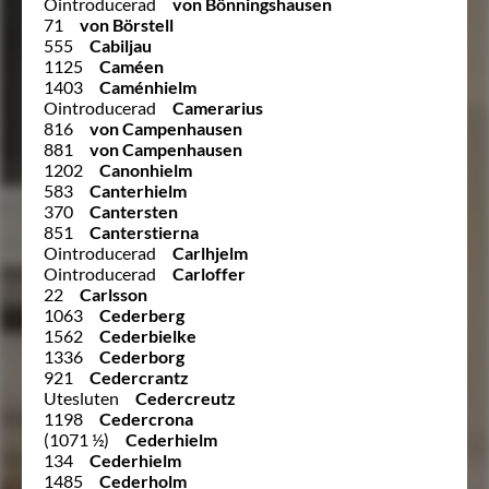
Ointroducerad
von Bönningshausen
71
von Börstell
555
Cabiljau
1125
Caméen
1403
Caménhielm
Ointroducerad
Camerarius
816
von Campenhausen
881
von Campenhausen
1202
Canonhielm
583
Canterhielm
370
Cantersten
851
Canterstierna
Ointroducerad
Carlhjelm
Ointroducerad
Carloffer
22
Carlsson
1063
Cederberg
1562
Cederbielke
1336
Cederborg
921
Cedercrantz
Utesluten
Cedercreutz
1198
Cedercrona
(1071 ½)
Cederhielm
134
Cederhielm
1485
Cederholm