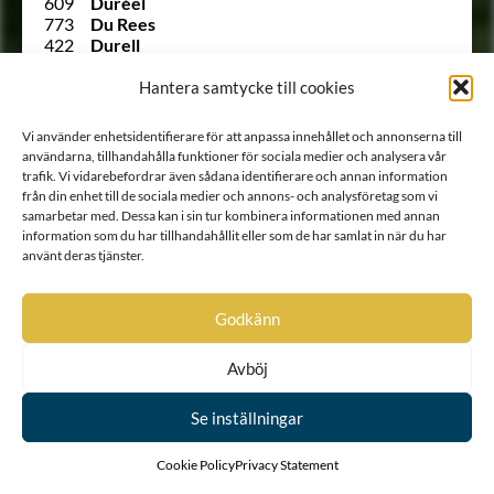
609
Duréel
773
Du Rees
422
Durell
666
Du Rietz
544
Dusensköld
Hantera samtycke till cookies
241
Duwall
64
Duwall
Vi använder enhetsidentifierare för att anpassa innehållet och annonserna till
Utesluten
von Düben
användarna, tillhandahålla funktioner för sociala medier och analysera vår
Utesluten
von Düben
trafik. Vi vidarebefordrar även sådana identifierare och annan information
1785
von Düben
från din enhet till de sociala medier och annons- och analysföretag som vi
135
von Düben
samarbetar med. Dessa kan i sin tur kombinera informationen med annan
207
Dücker
information som du har tillhandahållit eller som de har samlat in när du har
(122)
Dücker
använt deras tjänster.
1519
von Döbeln
Ointroducerad
von Döringh
Ointroducerad
Ebersköld
Godkänn
1461
von Eccard
Ointroducerad
Eckhof
Avböj
1129
Edelfelt
617
Edenberg
Se inställningar
1257
Eding
1124
Ehrenanckar
772
Ehrenberg
Cookie Policy
Privacy Statement
1329
Ehrenbielke