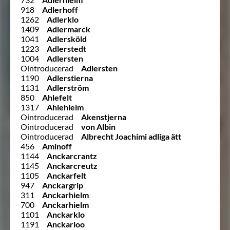
918
Adlerhoff
1262
Adlerklo
1409
Adlermarck
1041
Adlersköld
1223
Adlerstedt
1004
Adlersten
Ointroducerad
Adlersten
1190
Adlerstierna
1131
Adlerström
850
Ahlefelt
1317
Ahlehielm
Ointroducerad
Akenstjerna
Ointroducerad
von Albin
Ointroducerad
Albrecht Joachimi adliga ätt
456
Aminoff
1144
Anckarcrantz
1145
Anckarcreutz
1105
Anckarfelt
947
Anckargrip
311
Anckarhielm
700
Anckarhielm
1101
Anckarklo
1191
Anckarloo