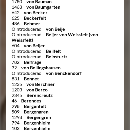
1780
von Bauman
1463
von Baumgarten
642
von Becker
625
Beckerfelt
486
Behmer
Ointroducerad
von Beije
Ointroducerad
Beijer von Weissfelt (von
Weissfelt)
604
von Beijer
Ointroducerad
Beilfelt
Ointroducerad
Beinsturtz
782
Belfrage
32
von Bellingshausen
Ointroducerad
von Benckendorf
831
Bennet
1235
von Berchner
1203
von Berco
2345
Berencreutz
46
Berendes
298
Bergenfelt
509
Bergengren
1298
Bergengren
794
Bergenhielm
103
Bergenhielm