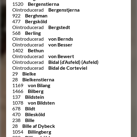
1520
Bergenstierna
Ointroducerad
Bergenstjerna
922
Berghman
477
Bergsköld
Ointroducerad
Bergstedt
568
Berling
Ointroducerad
von Bernds
Ointroducerad
von Besser
1402
Bethun
Ointroducerad
von Bewert
Ointroducerad
Bidal (d’Asfeld) (Asfeld)
Ointroducerad
Bidal de Corteviel
29
Bielke
28
Bielkenstierna
1169
von Bilang
1466
Bilberg
137
Bildstein
1078
von Bildsten
678
Bildt
470
Bilesköld
238
Bille
28
Bille af Dybeck
1054
Billingberg