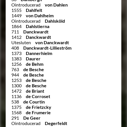
Ointroducerad
von Dahlen
1555
Dahlfelt
1449
von Dahlheim
Ointroducerad
Dahlsköld
1864
Dahlstierna
711
Danckwardt
1412
Danckwardt
Utesluten
von Danckwardt
408
Danckwardt-Lillieström
1373
Dannerhielm
1383
Daurer
1256
de Behm
763
de Besche
944
de Besche
1253
de Besche
1300
de Besche
1472
de Briant
1136
de Corroset
538
de Courtin
1375
de Frietzcky
1568
de Frumerie
291
De Geer
Ointroducerad
Degerfeldt