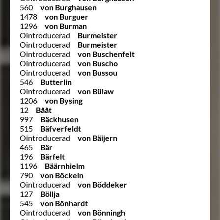
560
von Burghausen
1478
von Burguer
1296
von Burman
Ointroducerad
Burmeister
Ointroducerad
Burmeister
Ointroducerad
von Buschenfelt
Ointroducerad
von Buscho
Ointroducerad
von Bussou
546
Butterlin
Ointroducerad
von Bülaw
1206
von Bysing
12
Bååt
997
Bäckhusen
515
Bäfverfeldt
Ointroducerad
von Bäijern
465
Bär
196
Bärfelt
1196
Bäärnhielm
790
von Böckeln
Ointroducerad
von Böddeker
127
Böllja
545
von Bönhardt
Ointroducerad
von Bönningh