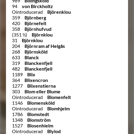
989
Billingsköld
94
von Birckholtz
Ointroducerad
Björenklou
359
Björnberg
420
Björnefelt
358
Björnhufvud
(351 ½)
Björnklou
31
Björnklou
204
Björnram af Helgås
268
Björnsköld
633
Blanck
319
Blanckenfjell
482
Blanckenfjell
1189
Blix
364
Blixencron
1277
Blixenstierna
303
Blom eller Blume
Ointroducerad
Blomenfelt
1146
Blomensköld
Ointroducerad
Blomhjelm
1786
Blomstedt
1348
Blomström
1527
Blosenhielm
Ointroducerad
Blylod