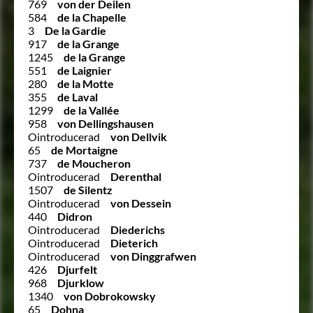
769
von der Deilen
584
de la Chapelle
3
De la Gardie
917
de la Grange
1245
de la Grange
551
de Laignier
280
de la Motte
355
de Laval
1299
de la Vallée
958
von Dellingshausen
Ointroducerad
von Dellvik
65
de Mortaigne
737
de Moucheron
Ointroducerad
Derenthal
1507
de Silentz
Ointroducerad
von Dessein
440
Didron
Ointroducerad
Diederichs
Ointroducerad
Dieterich
Ointroducerad
von Dinggrafwen
426
Djurfelt
968
Djurklow
1340
von Dobrokowsky
65
Dohna