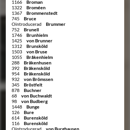
1166
Broman
1322
Broméen
1367
Brommenstedt
745
Bruce
Ointroducerad
Brummer
752
Brunell
1746
Brunhielm
1425
von Brunner
1312
Brunsköld
1503
von Bruse
1055
Bråkenhielm
288
Bråkenhusen
392
Bråkensköld
954
Bråkensköld
932
von Brömssen
345
Bröstfelt
878
Buchner
68
von Buchwaldt
98
von Budberg
1448
Bunge
126
Bure
614
Burensköld
116
Burensköld
Ointroducerad
von Burghausen