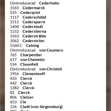
Ointroducerad
Cederholm
1565
Cedermarck
525
Cederqvist
1117
Cederschiöld
1511
Cedersparre
1404
Cederstedt
1152
Cederstierna
1563
Cederstråhle
1062
Cederström
1560 C
Celsing
Ointroducerad
von Ceumern
765
Charpentier
417
von Chemnitz
534
Chounfelt
Ointroducerad
von Christell
1956
Clementeoff
433
Clerck
442
Clerck
1382
Clerck
82
Clerck
806
Cletzer
653
Clo
126
Clodt (von Jürgensburg)