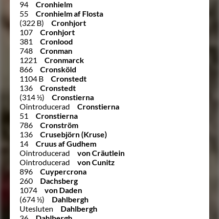
94
Cronhielm
55
Cronhielm af Flosta
(322 B)
Cronhjort
107
Cronhjort
381
Cronlood
748
Cronman
1221
Cronmarck
866
Cronsköld
1104 B
Cronstedt
136
Cronstedt
(314 ½)
Cronstierna
Ointroducerad
Cronstierna
51
Cronstierna
786
Cronström
136
Crusebjörn (Kruse)
14
Cruus af Gudhem
Ointroducerad
von Cräutlein
Ointroducerad
von Cunitz
896
Cuypercrona
260
Dachsberg
1074
von Daden
(674 ½)
Dahlbergh
Utesluten
Dahlbergh
36
Dahlbergh