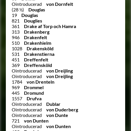
Ointroducerad
von Dornfelt
(28 ½)
Douglas
19
Douglas
821
Douglies
361
Drake af Torp och Hamra
313
Drakenberg
946
Drakenfelt
510
Drakenhielm
1028
Drakensköld
531
Drakenstierna
451
Dreffenfelt
369
Dreffensköld
Ointroducerad
von Dreijling
Ointroducerad
von Dreijling
1784
von Drenteln
969
Drommel
445
Dromund
1557
Drufva
Ointroducerad
Dublar
Ointroducerad
von Duderberg
Ointroducerad
von Dunte
721
von Dunten
Ointroducerad
von Dunten