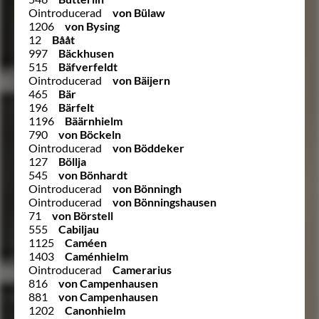
Ointroducerad
von Bülaw
1206
von Bysing
12
Bååt
997
Bäckhusen
515
Bäfverfeldt
Ointroducerad
von Bäijern
465
Bär
196
Bärfelt
1196
Bäärnhielm
790
von Böckeln
Ointroducerad
von Böddeker
127
Böllja
545
von Bönhardt
Ointroducerad
von Bönningh
Ointroducerad
von Bönningshausen
71
von Börstell
555
Cabiljau
1125
Caméen
1403
Caménhielm
Ointroducerad
Camerarius
816
von Campenhausen
881
von Campenhausen
1202
Canonhielm