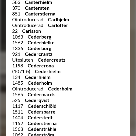
583
Canterhielm
370
Cantersten
851
Canterstierna
Ointroducerad
Carlhjelm
Ointroducerad
Carloffer
22
Carlsson
1063
Cederberg
1562
Cederbielke
1336
Cederborg
921
Cedercrantz
Utesluten
Cedercreutz
1198
Cedercrona
(1071 ½)
Cederhielm
134
Cederhielm
1485
Cederholm
Ointroducerad
Cederholm
1565
Cedermarck
525
Cederqvist
1117
Cederschiöld
1511
Cedersparre
1404
Cederstedt
1152
Cederstierna
1563
Cederstråhle
1062
Cederström