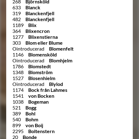
268
Björnsköld
633
Blanck
319
Blanckenfjell
482
Blanckenfjell
1189
Blix
364
Blixencron
1277
Blixenstierna
303
Blom eller Blume
Ointroducerad
Blomenfelt
1146
Blomensköld
Ointroducerad
Blomhjelm
1786
Blomstedt
1348
Blomström
1527
Blosenhielm
Ointroducerad
Blylod
1174
Bock från Lahmes
1541
von Bocken
1038
Bogeman
521
Bogg
389
Bohl
540
Bohm
899
von Boij
2295
Boltenstern
20
Bonde