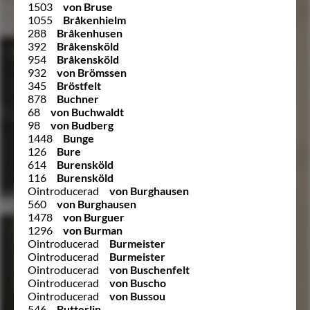
1503
von Bruse
1055
Bråkenhielm
288
Bråkenhusen
392
Bråkensköld
954
Bråkensköld
932
von Brömssen
345
Bröstfelt
878
Buchner
68
von Buchwaldt
98
von Budberg
1448
Bunge
126
Bure
614
Burensköld
116
Burensköld
Ointroducerad
von Burghausen
560
von Burghausen
1478
von Burguer
1296
von Burman
Ointroducerad
Burmeister
Ointroducerad
Burmeister
Ointroducerad
von Buschenfelt
Ointroducerad
von Buscho
Ointroducerad
von Bussou
546
Butterlin