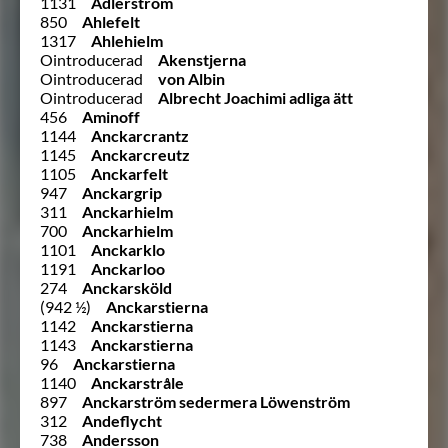
1131
Adlerström
850
Ahlefelt
1317
Ahlehielm
Ointroducerad
Akenstjerna
Ointroducerad
von Albin
Ointroducerad
Albrecht Joachimi adliga ätt
456
Aminoff
1144
Anckarcrantz
1145
Anckarcreutz
1105
Anckarfelt
947
Anckargrip
311
Anckarhielm
700
Anckarhielm
1101
Anckarklo
1191
Anckarloo
274
Anckarsköld
(942 ½)
Anckarstierna
1142
Anckarstierna
1143
Anckarstierna
96
Anckarstierna
1140
Anckarstråle
897
Anckarström sedermera Löwenström
312
Andeflycht
738
Andersson