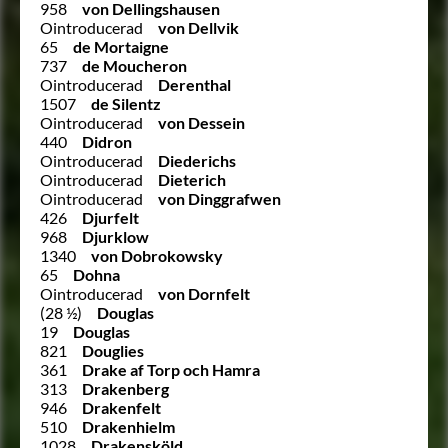
958
von Dellingshausen
Ointroducerad
von Dellvik
65
de Mortaigne
737
de Moucheron
Ointroducerad
Derenthal
1507
de Silentz
Ointroducerad
von Dessein
440
Didron
Ointroducerad
Diederichs
Ointroducerad
Dieterich
Ointroducerad
von Dinggrafwen
426
Djurfelt
968
Djurklow
1340
von Dobrokowsky
65
Dohna
Ointroducerad
von Dornfelt
(28 ½)
Douglas
19
Douglas
821
Douglies
361
Drake af Torp och Hamra
313
Drakenberg
946
Drakenfelt
510
Drakenhielm
1028
Drakensköld