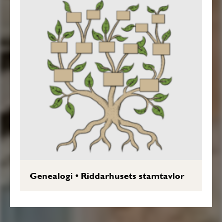
Genealogi
•
Riddarhusets stamtavlor