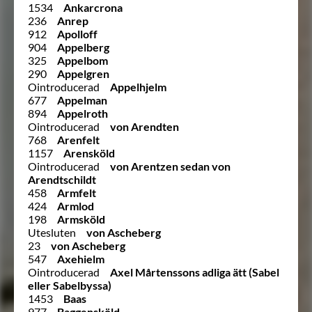
1534
Ankarcrona
236
Anrep
912
Apolloff
904
Appelberg
325
Appelbom
290
Appelgren
Ointroducerad
Appelhjelm
677
Appelman
894
Appelroth
Ointroducerad
von Arendten
768
Arenfelt
1157
Arensköld
Ointroducerad
von Arentzen sedan von
Arendtschildt
458
Armfelt
424
Armlod
198
Armsköld
Utesluten
von Ascheberg
23
von Ascheberg
547
Axehielm
Ointroducerad
Axel Mårtenssons adliga ätt (Sabel
eller Sabelbyssa)
1453
Baas
977
Baggensköld