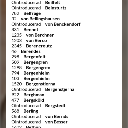
Ointroducerad
Beilfelt
Ointroducerad
Beinsturtz
782
Belfrage
32
von Bellingshausen
Ointroducerad
von Benckendorf
831
Bennet
1235
von Berchner
1203
von Berco
2345
Berencreutz
46
Berendes
298
Bergenfelt
509
Bergengren
1298
Bergengren
794
Bergenhielm
103
Bergenhielm
1520
Bergenstierna
Ointroducerad
Bergenstjerna
922
Berghman
477
Bergsköld
Ointroducerad
Bergstedt
568
Berling
Ointroducerad
von Bernds
Ointroducerad
von Besser
1402
Bethun