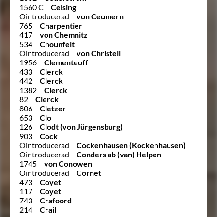
1560 C
Celsing
Ointroducerad
von Ceumern
765
Charpentier
417
von Chemnitz
534
Chounfelt
Ointroducerad
von Christell
1956
Clementeoff
433
Clerck
442
Clerck
1382
Clerck
82
Clerck
806
Cletzer
653
Clo
126
Clodt (von Jürgensburg)
903
Cock
Ointroducerad
Cockenhausen (Kockenhausen)
Ointroducerad
Conders ab (van) Helpen
1745
von Conowen
Ointroducerad
Cornet
473
Coyet
117
Coyet
743
Crafoord
214
Crail