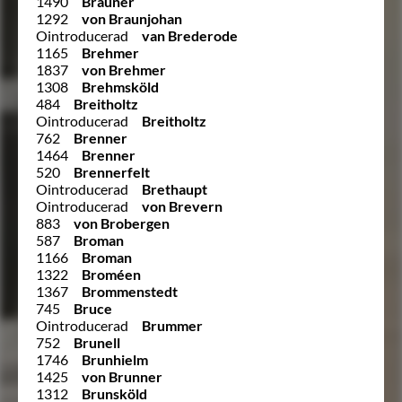
1490
Brauner
1292
von Braunjohan
Ointroducerad
van Brederode
1165
Brehmer
1837
von Brehmer
1308
Brehmsköld
484
Breitholtz
Ointroducerad
Breitholtz
762
Brenner
1464
Brenner
520
Brennerfelt
Ointroducerad
Brethaupt
Ointroducerad
von Brevern
883
von Brobergen
587
Broman
1166
Broman
1322
Broméen
1367
Brommenstedt
745
Bruce
Ointroducerad
Brummer
752
Brunell
1746
Brunhielm
1425
von Brunner
1312
Brunsköld