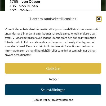
1785
von Düben
135
von Düben
207
Dücker
(122)
Dücker
Hantera samtycke till cookies
1519
von Döbeln
Ointroducerad
von Döringh
Ointroducerad
Ebersköld
Vi använder enhetsidentifierare för att anpassa innehållet och annonserna till
1461
von Eccard
användarna, tillhandahålla funktioner för sociala medier och analysera vår
Ointroducerad
Eckhof
trafik. Vi vidarebefordrar även sådana identifierare och annan information
1129
Edelfelt
från din enhet till de sociala medier och annons- och analysföretag som vi
617
Edenberg
samarbetar med. Dessa kan i sin tur kombinera informationen med annan
1257
Eding
information som du har tillhandahållit eller som de har samlat in när du har
använt deras tjänster.
1124
Ehrenanckar
772
Ehrenberg
1329
Ehrenbielke
Godkänn
1515
Ehrenbill
1109
Ehrenborg
Ointroducerad
von Ehrenburg
Avböj
1003
Ehrenbusch
823
Ehrencrantz
Se inställningar
1339
Ehrencreutz
879
Ehrencrona
Cookie Policy
Privacy Statement
985
Ehrenfels
890
Ehrenfelt