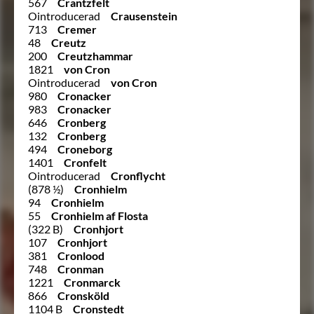
567
Crantzfelt
Ointroducerad
Crausenstein
713
Cremer
48
Creutz
200
Creutzhammar
1821
von Cron
Ointroducerad
von Cron
980
Cronacker
983
Cronacker
646
Cronberg
132
Cronberg
494
Croneborg
1401
Cronfelt
Ointroducerad
Cronflycht
(878 ½)
Cronhielm
94
Cronhielm
55
Cronhielm af Flosta
(322 B)
Cronhjort
107
Cronhjort
381
Cronlood
748
Cronman
1221
Cronmarck
866
Cronsköld
1104 B
Cronstedt