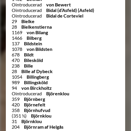
Ointroducerad
von Bewert
Ointroducerad
Bidal (d’Asfeld) (Asfeld)
Ointroducerad
Bidal de Corteviel
29
Bielke
28
Bielkenstierna
1169
von Bilang
1466
Bilberg
137
Bildstein
1078
von Bildsten
678
Bildt
470
Bilesköld
238
Bille
28
Bille af Dybeck
1054
Billingberg
989
Billingsköld
94
von Birckholtz
Ointroducerad
Björenklou
359
Björnberg
420
Björnefelt
358
Björnhufvud
(351 ½)
Björnklou
31
Björnklou
204
Björnram af Helgås