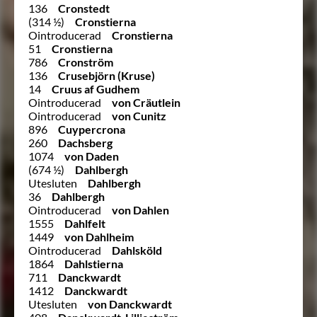
136
Cronstedt
(314 ½)
Cronstierna
Ointroducerad
Cronstierna
51
Cronstierna
786
Cronström
136
Crusebjörn (Kruse)
14
Cruus af Gudhem
Ointroducerad
von Cräutlein
Ointroducerad
von Cunitz
896
Cuypercrona
260
Dachsberg
1074
von Daden
(674 ½)
Dahlbergh
Utesluten
Dahlbergh
36
Dahlbergh
Ointroducerad
von Dahlen
1555
Dahlfelt
1449
von Dahlheim
Ointroducerad
Dahlsköld
1864
Dahlstierna
711
Danckwardt
1412
Danckwardt
Utesluten
von Danckwardt