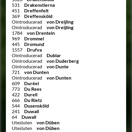
531
Drakenstierna
451
Dreffenfelt
369
Dreffensköld
Ointroducerad
von Dreijling
Ointroducerad
von Dreijling
1784
von Drenteln
969
Drommel
445
Dromund
1557
Drufva
Ointroducerad
Dublar
Ointroducerad
von Duderberg
Ointroducerad
von Dunte
721
von Dunten
Ointroducerad
von Dunten
609
Duréel
773
Du Rees
422
Durell
666
Du Rietz
544
Dusensköld
241
Duwall
64
Duwall
Utesluten
von Düben
Utesluten
von Düben