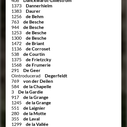
408
Danckwardt-Lillieström
1373
Dannerhielm
1383
Daurer
1256
de Behm
763
de Besche
944
de Besche
1253
de Besche
1300
de Besche
1472
de Briant
1136
de Corroset
538
de Courtin
1375
de Frietzcky
1568
de Frumerie
291
De Geer
Ointroducerad
Degerfeldt
769
von der Deilen
584
de la Chapelle
3
De la Gardie
917
de la Grange
1245
de la Grange
551
de Laignier
280
de la Motte
355
de Laval
1299
de la Vallée