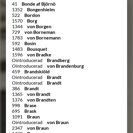
41
Bonde af Björnö
1352
Bongenhielm
522
Bordon
1570
Borg
1344
von Borgen
729
von Borneman
1783
von Bornemann
592
Bosin
1483
Bousquet
1596
von Bradke
Ointroducerad
Brandberg
Ointroducerad
von Brandenburg
459
Brandskiöld
Ointroducerad
Brandt
Ointroducerad
Brandt
386
Brandt
1365
von Brandt
1376
von Brandten
998
Brase
695
Brask
1091
Braun
Ointroducerad
von Braun
2347
von Braun