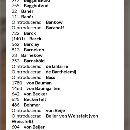
755
Bagghufvud
22
Banér
11
Banér
Ointroducerad
Bankow
Ointroducerad
Baranoff
722
Barck
(1401)
Barck
562
Barclay
813
Barneken
23
Barnekow
753
Barnsköld
Ointroducerad
de la Barre
Ointroducerad
de Barthelemij
Ointroducerad
Bass
1780
von Bauman
1463
von Baumgarten
642
von Becker
625
Beckerfelt
486
Behmer
Ointroducerad
von Beije
Ointroducerad
Beijer von Weissfelt (von
Weissfelt)
604
von Beijer