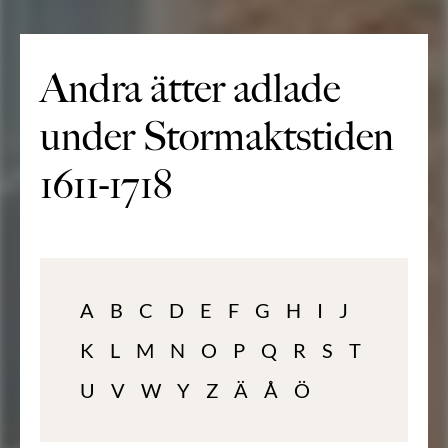
Andra ätter adlade
under Stormaktstiden
1611-1718
A
B
C
D
E
F
G
H
I
J
K
L
M
N
O
P
Q
R
S
T
U
V
W
Y
Z
Ä
Å
Ö