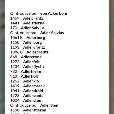
Ointroducerad
von Ackerbom
1469
Adelcrantz
1441
Adelstierna
170
Adler Salvius
Ointroducerad
Adler Salvius
1061 B
Adlerberg
1158
Adlerborg
1193
Adlercrantz
1386 B
Adlercreutz
868
Adlercrona
1272
Adlerfelt
1234
Adlerflycht
732
Adlerhielm
918
Adlerhoff
1262
Adlerklo
1409
Adlermarck
1041
Adlersköld
1223
Adlerstedt
1004
Adlersten
Ointroducerad
Adlersten
1190
Adlerstierna