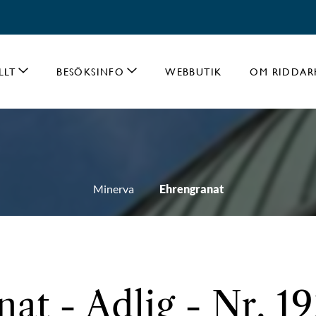
LLT
BESÖKSINFO
WEBBUTIK
OM RIDDAR
Minerva
Ehrengranat
at - Adlig - Nr. 1