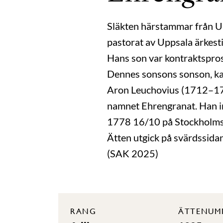
Släkten härstammar från U
pastorat av Uppsala ärkest
Hans son var kontraktspro
Dennes sonsons sonson, kap
Aron Leuchovius (1712–177
namnet Ehrengranat. Han i
1778 16/10 på Stockholms s
Ätten utgick på svärdssida
(SAK 2025)
RANG
ÄTTENUM