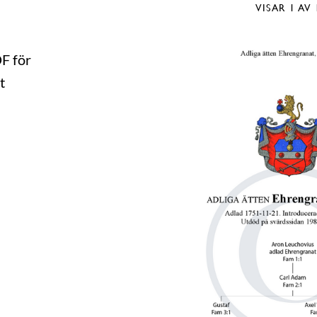
VISAR
1
AV 
DF för
t