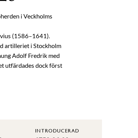
oherden i Veckholms
ovius (1586–1641).
artilleriet i Stockholm
nung Adolf Fredrik med
t utfärdades dock först
INTRODUCERAD