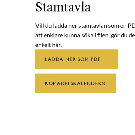
Stamtavla
Vill du ladda ner stamtavlan som en P
att enklare kunna söka i filen, gör du de
enkelt här.
LADDA NER SOM PDF
KÖP ADELSKALENDERN