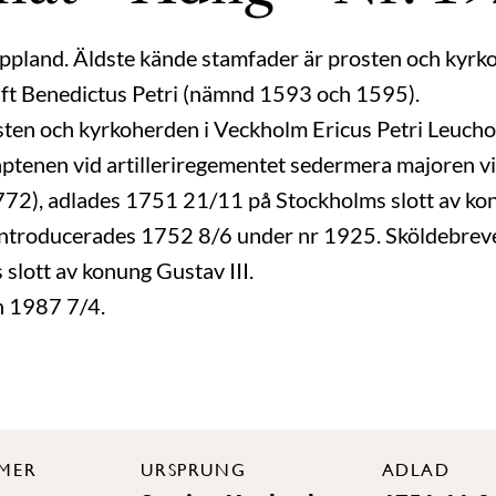
ppland. Äldste kände stamfader är prosten och kyrk
ift Benedictus Petri (nämnd 1593 och 1595).
sten och kyrkoherden i Veckholm Ericus Petri Leuch
tenen vid artilleriregementet sedermera majoren vid 
2), adlades 1751 21/11 på Stockholms slott av ko
ntroducerades 1752 8/6 under nr 1925. Sköldebreve
lott av konung Gustav III.
n 1987 7/4.
MER
URSPRUNG
ADLAD