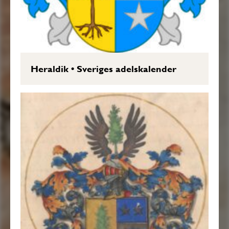
Heraldik
•
Sveriges adelskalender