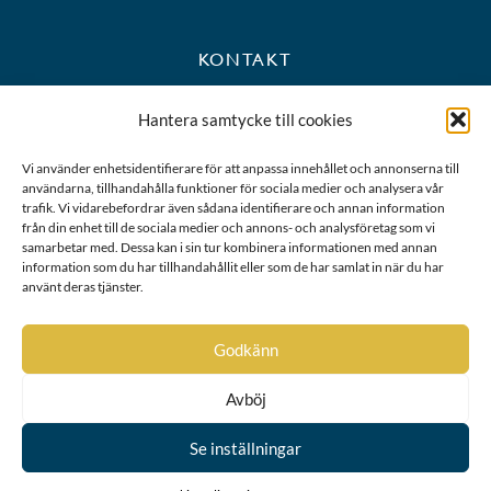
KONTAKT
+46 8 723 39 90
Hantera samtycke till cookies
kansli@riddarhuset.se
Vi använder enhetsidentifierare för att anpassa innehållet och annonserna till
användarna, tillhandahålla funktioner för sociala medier och analysera vår
BESÖKS- OCH POSTADRESS
trafik. Vi vidarebefordrar även sådana identifierare och annan information
från din enhet till de sociala medier och annons- och analysföretag som vi
samarbetar med. Dessa kan i sin tur kombinera informationen med annan
Riddarhustorget 10
information som du har tillhandahållit eller som de har samlat in när du har
111 28 Stockholm
använt deras tjänster.
Karta
Godkänn
Avböj
Se inställningar