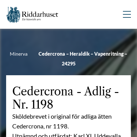
Minerva
Cedercrona – Heraldik – Vapenritning –
24295
Cedercrona
- Adlig -
Nr. 1198
Sköldebrevet i original för adliga ätten
Cedercrona, nr 1198.
Utnämnd och utfärdat: Karl XI, Uddevalla,