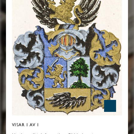
VISAR
1
AV 1