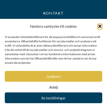
KONTAKT
+46 8 723 39 90
Hantera samtycke till cookies
kansli@riddarhuset.se
Vi använder enhetsidentifierare för att anpassa innehållet och annonserna till
användarna, tillhandahålla funktioner för sociala medier och analysera vår
BESÖKS- OCH POSTADRESS
trafik. Vi vidarebefordrar även sådana identifierare och annan information
från din enhet till de sociala medier och annons- och analysföretag som vi
samarbetar med. Dessa kan i sin tur kombinera informationen med annan
Riddarhustorget 10
information som du har tillhandahållit eller som de har samlat in när du har
111 28 Stockholm
använt deras tjänster.
Karta
Godkänn
Avböj
Se inställningar