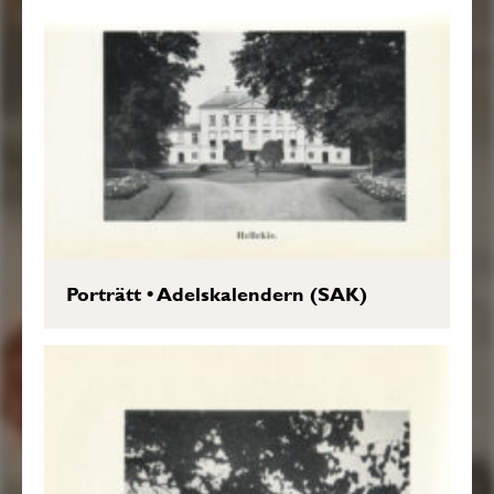
Porträtt
•
Adelskalendern (SAK)