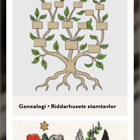
Genealogi
•
Riddarhusets stamtavlor