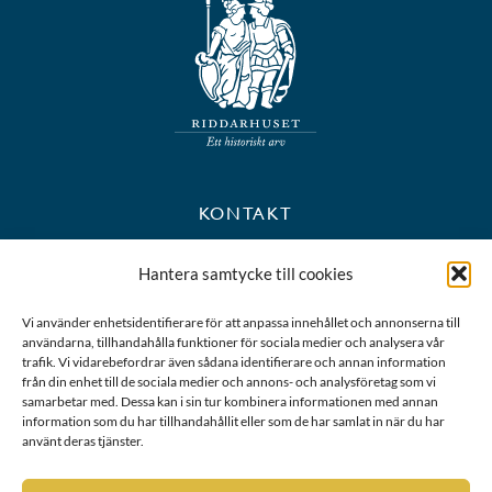
KONTAKT
+46 8 723 39 90
Hantera samtycke till cookies
kansli@riddarhuset.se
Vi använder enhetsidentifierare för att anpassa innehållet och annonserna till
användarna, tillhandahålla funktioner för sociala medier och analysera vår
BESÖKS- OCH POSTADRESS
trafik. Vi vidarebefordrar även sådana identifierare och annan information
från din enhet till de sociala medier och annons- och analysföretag som vi
samarbetar med. Dessa kan i sin tur kombinera informationen med annan
Riddarhustorget 10
information som du har tillhandahållit eller som de har samlat in när du har
111 28 Stockholm
använt deras tjänster.
Karta