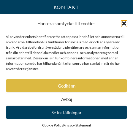
KONTAKT
+46 8 723 39 90
Hantera samtycke till cookies
kansli@riddarhuset.se
Vi använder enhetsidentifierare för att anpassa innehållet och annonserna till
användarna, tillhandahålla funktioner för sociala medier och analysera vår
BESÖKS- OCH POSTADRESS
trafik. Vi vidarebefordrar även sådana identifierare och annan information
från din enhet till de sociala medier och annons- och analysföretag som vi
samarbetar med. Dessa kan i sin tur kombinera informationen med annan
Riddarhustorget 10
information som du har tillhandahållit eller som de har samlat in när du har
111 28 Stockholm
använt deras tjänster.
Karta
Godkänn
Avböj
Se inställningar
Cookie Policy
Privacy Statement