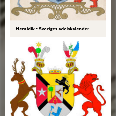
Heraldik
•
Sveriges adelskalender