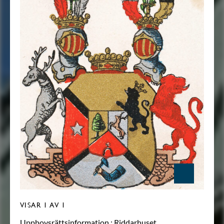
VISAR
1
AV 1
Upphovsrättsinformation :
Riddarhuset