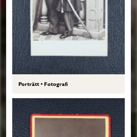
Porträtt
•
Fotografi