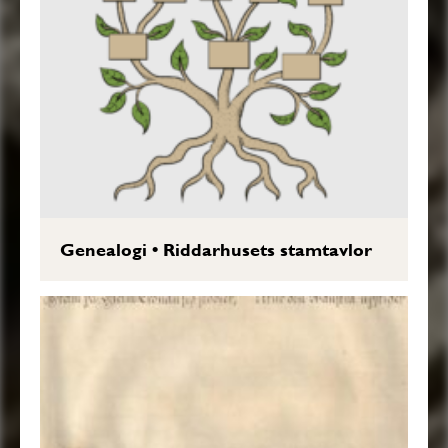
Genealogi
•
Riddarhusets stamtavlor