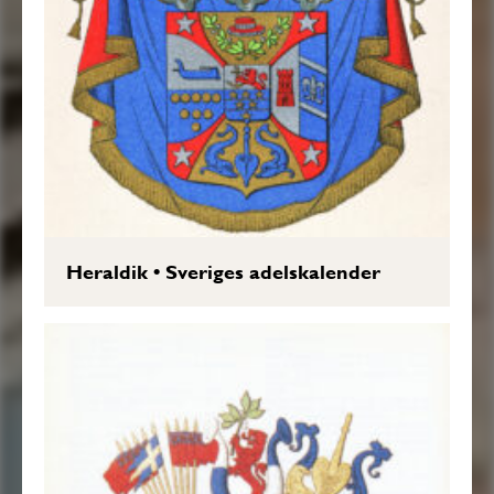
Heraldik
•
Sveriges adelskalender