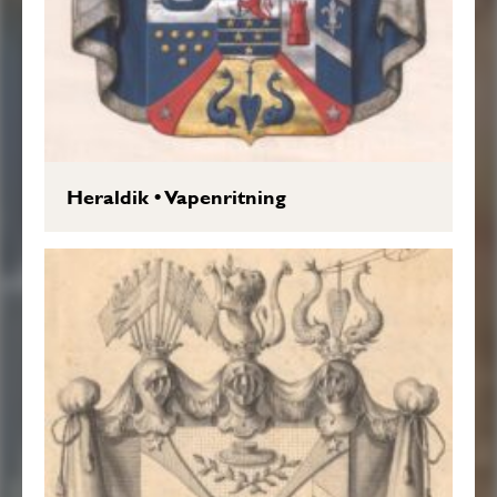
Heraldik
•
Vapenritning