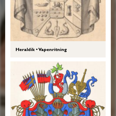
Heraldik
•
Vapenritning