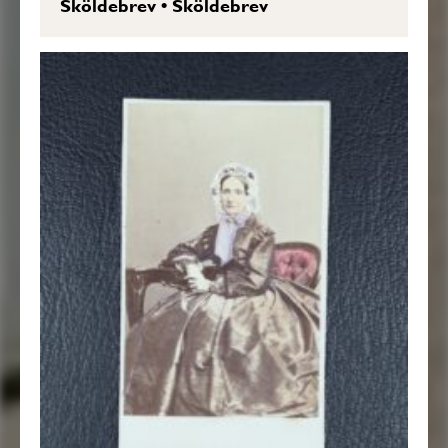
Sköldebrev
•
Sköldebrev