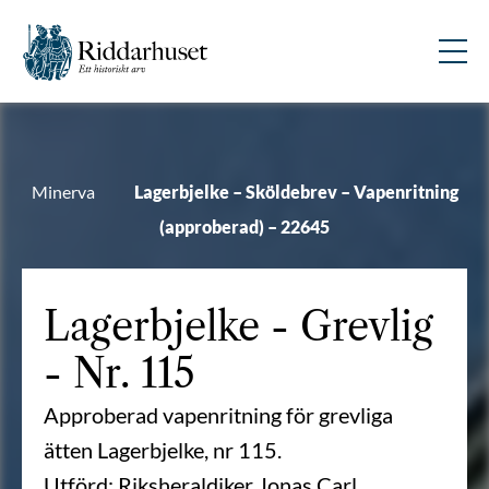
Minerva
Lagerbjelke – Sköldebrev – Vapenritning
(approberad) – 22645
Lagerbjelke
- Grevlig
- Nr. 115
Approberad vapenritning för grevliga
ätten Lagerbjelke, nr 115.
Utförd: Riksheraldiker Jonas Carl