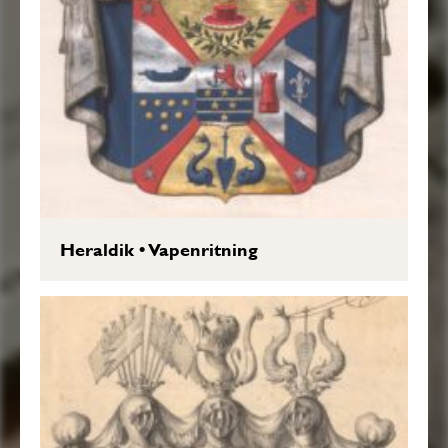
Heraldik
•
Vapenritning