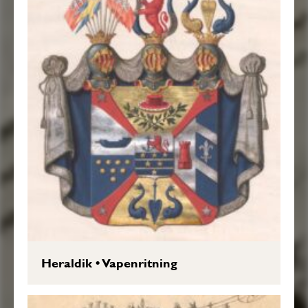
Heraldik
•
Vapenritning