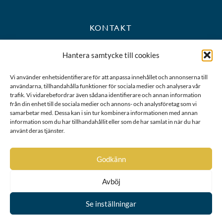
KONTAKT
+46 8 723 39 90
Hantera samtycke till cookies
kansli@riddarhuset.se
Vi använder enhetsidentifierare för att anpassa innehållet och annonserna till
användarna, tillhandahålla funktioner för sociala medier och analysera vår
BESÖKS- OCH POSTADRESS
trafik. Vi vidarebefordrar även sådana identifierare och annan information
från din enhet till de sociala medier och annons- och analysföretag som vi
samarbetar med. Dessa kan i sin tur kombinera informationen med annan
Riddarhustorget 10
information som du har tillhandahållit eller som de har samlat in när du har
111 28 Stockholm
använt deras tjänster.
Karta
Godkänn
Avböj
Se inställningar