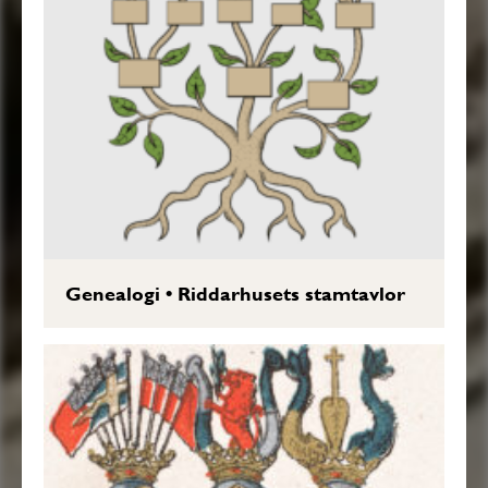
Genealogi
•
Riddarhusets stamtavlor