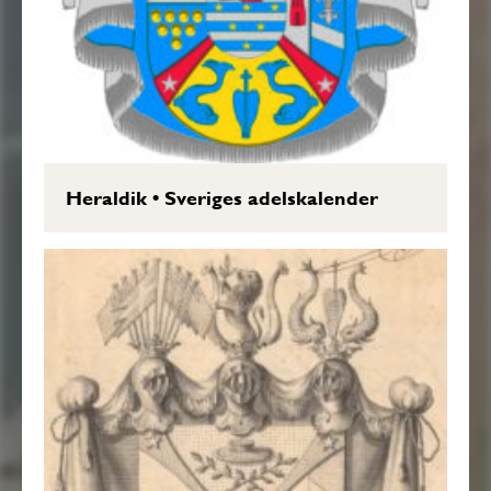
Heraldik
•
Sveriges adelskalender