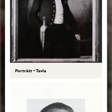
Porträtt
•
Tavla