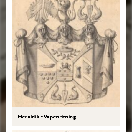
Heraldik
•
Vapenritning