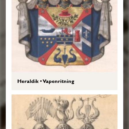
Heraldik
•
Vapenritning