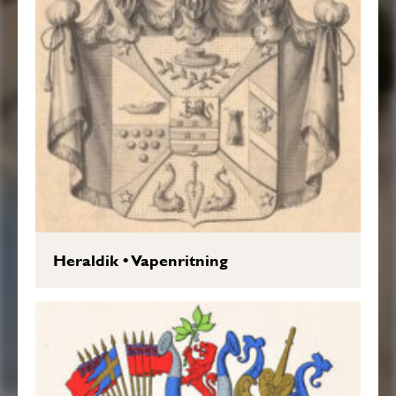
Heraldik
•
Vapenritning