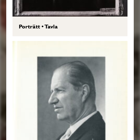
Porträtt
•
Tavla