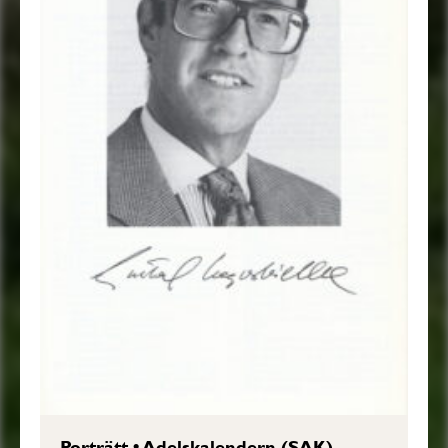
Porträtt
•
Adelskalendern (SAK)