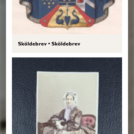
Sköldebrev
•
Sköldebrev