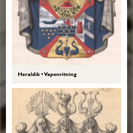
Heraldik
•
Vapenritning