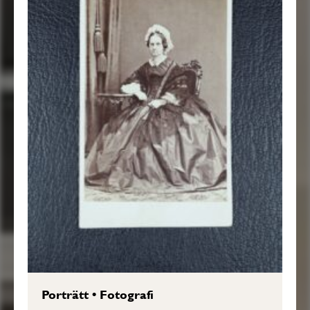
Porträtt
•
Fotografi