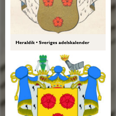
Heraldik
•
Sveriges adelskalender