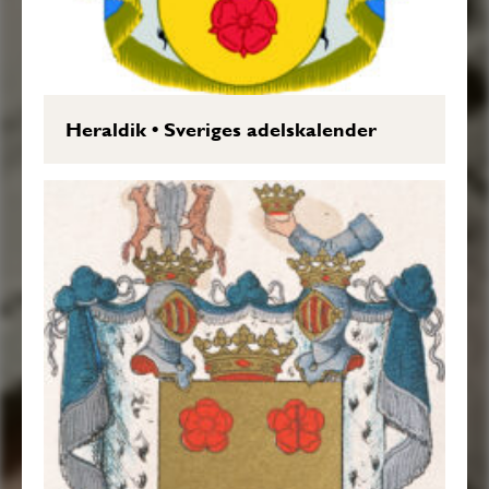
Heraldik
•
Sveriges adelskalender