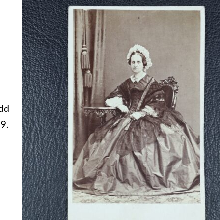
ödd
9.