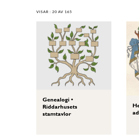
VISAR :
20
AV 165
Genealogi
•
He
Riddarhusets
ad
stamtavlor