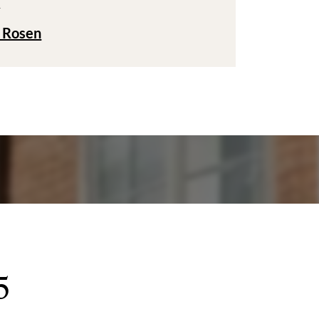
T
 Rosen
5