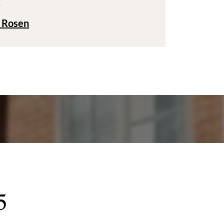
T
 Rosen
5