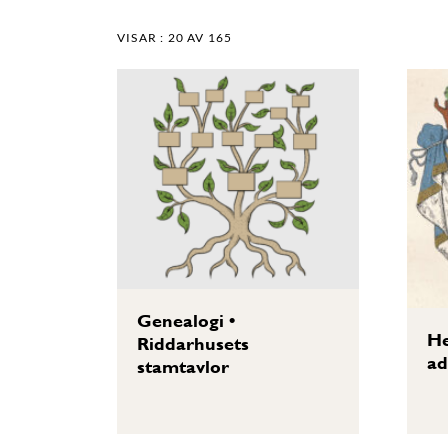
VISAR :
20
AV 165
Genealogi
•
He
Riddarhusets
ad
stamtavlor