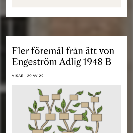
Fler föremål från ätt von
Engeström Adlig 1948 B
VISAR :
20
AV 29