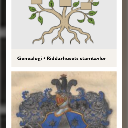
Genealogi
•
Riddarhusets stamtavlor