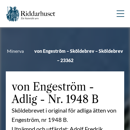
Minerva
von Engeström – Sköldebrev – Sköldebrev
– 23362
von Engeström
-
Adlig - Nr. 1948 B
Sköldebrevet i original för adliga ätten von
Engeström, nr 1948 B.
Utnämnd och utfärdat: Adolf Fredrik,