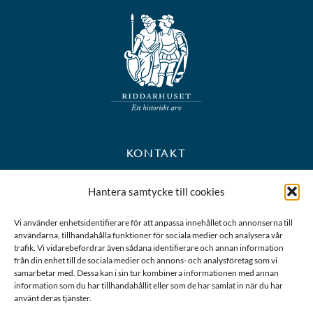
KONTAKT
+46 8 723 39 90
Hantera samtycke till cookies
kansli@riddarhuset.se
Vi använder enhetsidentifierare för att anpassa innehållet och annonserna till
användarna, tillhandahålla funktioner för sociala medier och analysera vår
BESÖKS- OCH POSTADRESS
trafik. Vi vidarebefordrar även sådana identifierare och annan information
från din enhet till de sociala medier och annons- och analysföretag som vi
samarbetar med. Dessa kan i sin tur kombinera informationen med annan
Riddarhustorget 10
information som du har tillhandahållit eller som de har samlat in när du har
111 28 Stockholm
använt deras tjänster.