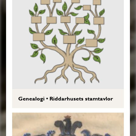
Genealogi
•
Riddarhusets stamtavlor