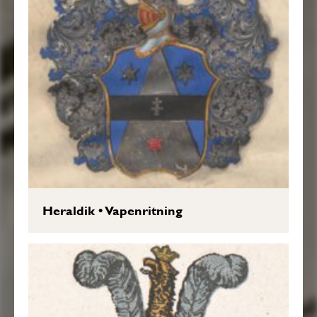
Heraldik
•
Vapenritning