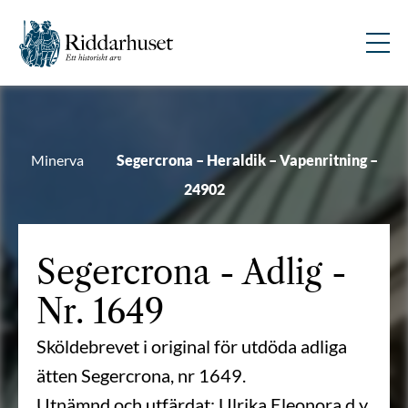
Minerva
Segercrona – Heraldik – Vapenritning –
24902
Segercrona
- Adlig -
Nr. 1649
Sköldebrevet i original för utdöda adliga
ätten Segercrona, nr 1649.
Utnämnd och utfärdat: Ulrika Eleonora d y,