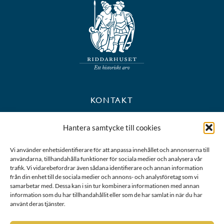
KONTAKT
+46 8 723 39 90
Hantera samtycke till cookies
kansli@riddarhuset.se
Vi använder enhetsidentifierare för att anpassa innehållet och annonserna till
användarna, tillhandahålla funktioner för sociala medier och analysera vår
BESÖKS- OCH POSTADRESS
trafik. Vi vidarebefordrar även sådana identifierare och annan information
från din enhet till de sociala medier och annons- och analysföretag som vi
samarbetar med. Dessa kan i sin tur kombinera informationen med annan
Riddarhustorget 10
information som du har tillhandahållit eller som de har samlat in när du har
111 28 Stockholm
använt deras tjänster.
Karta