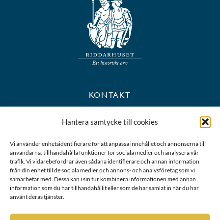
KONTAKT
+46 8 723 39 90
Hantera samtycke till cookies
kansli@riddarhuset.se
Vi använder enhetsidentifierare för att anpassa innehållet och annonserna till
användarna, tillhandahålla funktioner för sociala medier och analysera vår
BESÖKS- OCH POSTADRESS
trafik. Vi vidarebefordrar även sådana identifierare och annan information
från din enhet till de sociala medier och annons- och analysföretag som vi
samarbetar med. Dessa kan i sin tur kombinera informationen med annan
Riddarhustorget 10
information som du har tillhandahållit eller som de har samlat in när du har
111 28 Stockholm
använt deras tjänster.
Karta