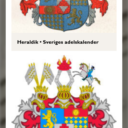
Heraldik
•
Sveriges adelskalender