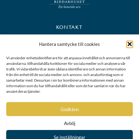
KONTAKT
+46 8 723 39 90
Hantera samtycke till cookies
kansli@riddarhuset.se
Vi använder enhetsidentifierare för att anpassa innehållet och annonserna till
användarna, tillhandahålla funktioner för sociala medier och analysera vår
BESÖKS- OCH POSTADRESS
trafik. Vi vidarebefordrar även sådana identifierare och annan information
från din enhet till de sociala medier och annons- och analysföretag som vi
samarbetar med. Dessa kan i sin tur kombinera informationen med annan
Riddarhustorget 10
information som du har tillhandahållit eller som de har samlat in när du har
111 28 Stockholm
använt deras tjänster.
Karta
Godkänn
Avböj
Se inställningar