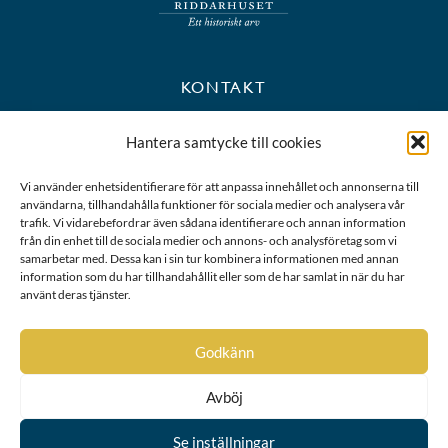
KONTAKT
+46 8 723 39 90
Hantera samtycke till cookies
kansli@riddarhuset.se
Vi använder enhetsidentifierare för att anpassa innehållet och annonserna till
användarna, tillhandahålla funktioner för sociala medier och analysera vår
BESÖKS- OCH POSTADRESS
trafik. Vi vidarebefordrar även sådana identifierare och annan information
från din enhet till de sociala medier och annons- och analysföretag som vi
samarbetar med. Dessa kan i sin tur kombinera informationen med annan
Riddarhustorget 10
information som du har tillhandahållit eller som de har samlat in när du har
111 28 Stockholm
använt deras tjänster.
Karta
Godkänn
Avböj
Se inställningar