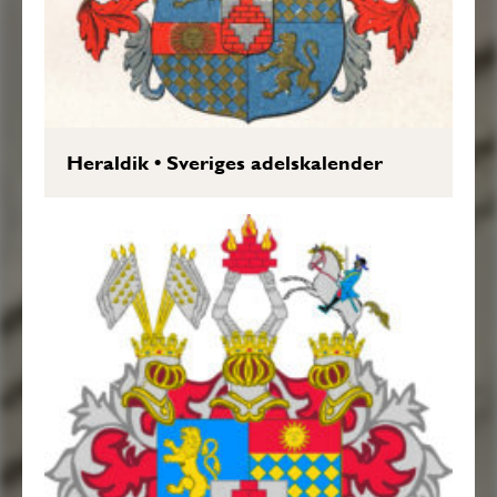
Heraldik
•
Sveriges adelskalender