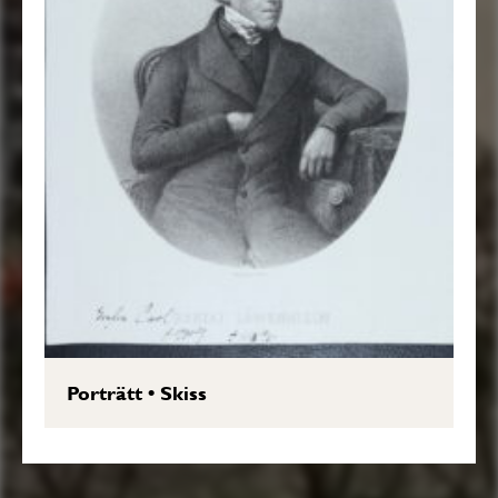
Porträtt
•
Skiss