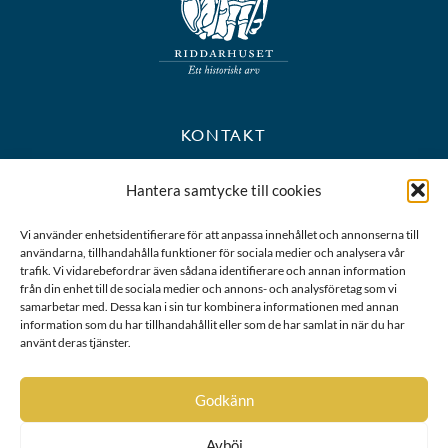
KONTAKT
+46 8 723 39 90
Hantera samtycke till cookies
kansli@riddarhuset.se
Vi använder enhetsidentifierare för att anpassa innehållet och annonserna till
användarna, tillhandahålla funktioner för sociala medier och analysera vår
BESÖKS- OCH POSTADRESS
trafik. Vi vidarebefordrar även sådana identifierare och annan information
från din enhet till de sociala medier och annons- och analysföretag som vi
samarbetar med. Dessa kan i sin tur kombinera informationen med annan
Riddarhustorget 10
information som du har tillhandahållit eller som de har samlat in när du har
111 28 Stockholm
använt deras tjänster.
Karta
Godkänn
Avböj