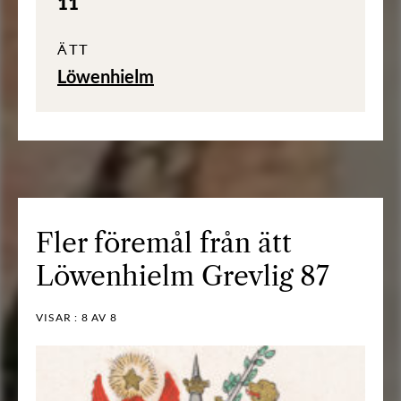
11
ÄTT
Löwenhielm
Fler föremål från ätt
Löwenhielm Grevlig 87
VISAR :
8
AV 8