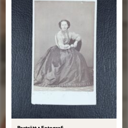
Porträtt
•
Fotografi