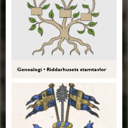
Genealogi
•
Riddarhusets stamtavlor