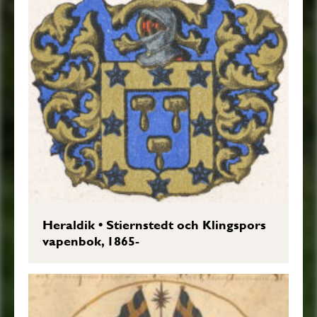
Heraldik
•
Stiernstedt och Klingspors
vapenbok, 1865-