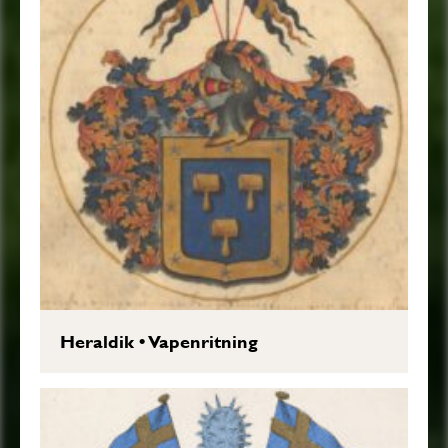
Heraldik
•
Vapenritning