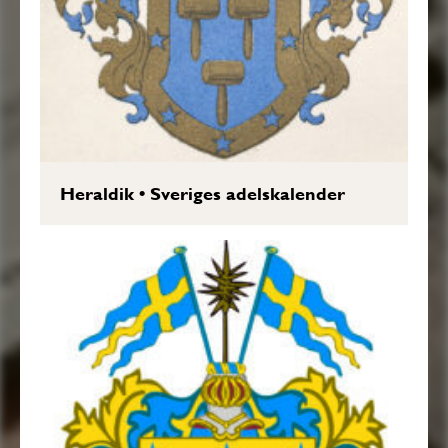
Heraldik
•
Sveriges adelskalender