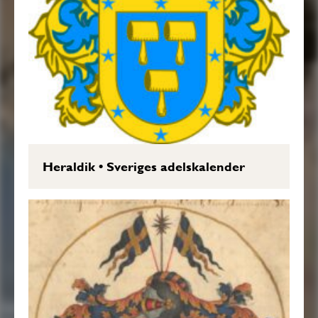
Heraldik
•
Sveriges adelskalender