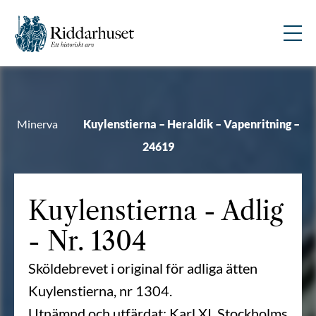
Minerva
Kuylenstierna – Heraldik – Vapenritning –
24619
Kuylenstierna
- Adlig
- Nr. 1304
Sköldebrevet i original för adliga ätten
Kuylenstierna, nr 1304.
Utnämnd och utfärdat: Karl XI, Stockholms