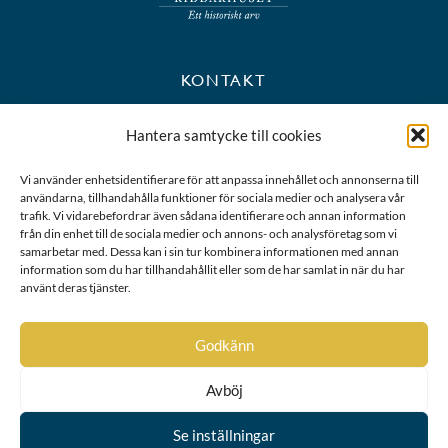
KONTAKT
+46 8 723 39 90
Hantera samtycke till cookies
kansli@riddarhuset.se
Vi använder enhetsidentifierare för att anpassa innehållet och annonserna till
användarna, tillhandahålla funktioner för sociala medier och analysera vår
BESÖKS- OCH POSTADRESS
trafik. Vi vidarebefordrar även sådana identifierare och annan information
från din enhet till de sociala medier och annons- och analysföretag som vi
samarbetar med. Dessa kan i sin tur kombinera informationen med annan
Riddarhustorget 10
information som du har tillhandahållit eller som de har samlat in när du har
111 28 Stockholm
använt deras tjänster.
Karta
Godkänn
Avböj
Se inställningar