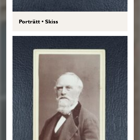
Porträtt
•
Skiss