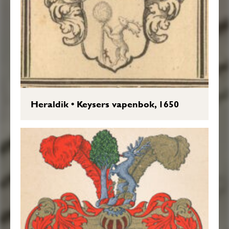
Heraldik
•
Keysers vapenbok, 1650