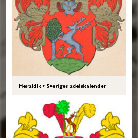
Heraldik
•
Sveriges adelskalender