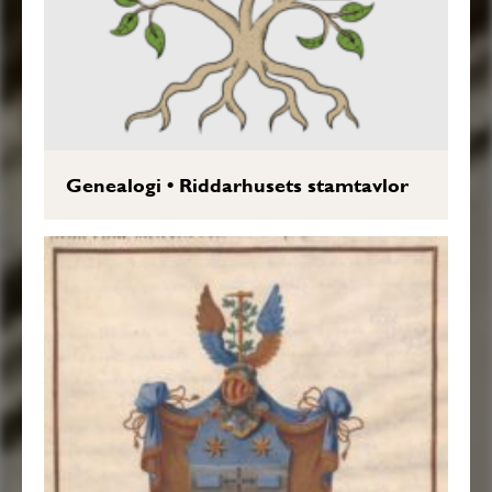
Genealogi
•
Riddarhusets stamtavlor