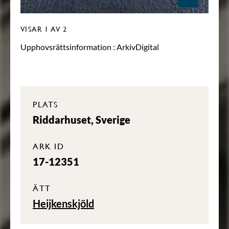
VISAR
1
AV 2
Upphovsrättsinformation :
ArkivDigital
PLATS
Riddarhuset, Sverige
ARK ID
17-12351
ÄTT
Heijkenskjöld