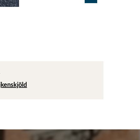
T
jkenskjöld