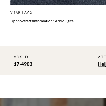
VISAR
1
AV 2
Upphovsrättsinformation :
ArkivDigital
ARK ID
ÄT
17-4903
Hei