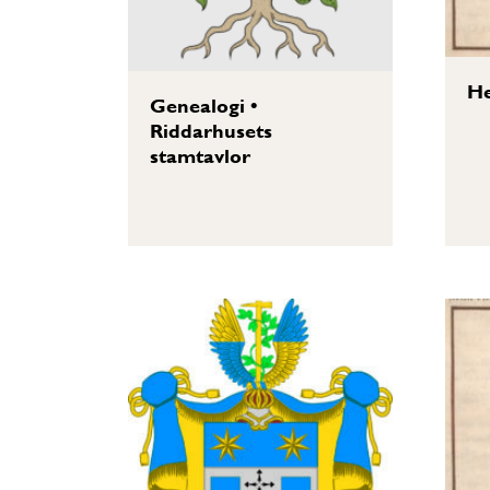
He
Genealogi
•
Riddarhusets
stamtavlor