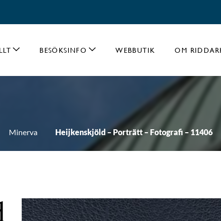
LLT
BESÖKSINFO
WEBBUTIK
OM RIDDAR
Minerva
Heijkenskjöld – Porträtt – Fotografi – 11406
d