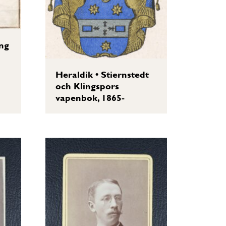
ng
Heraldik
•
Stiernstedt
och Klingspors
vapenbok, 1865-