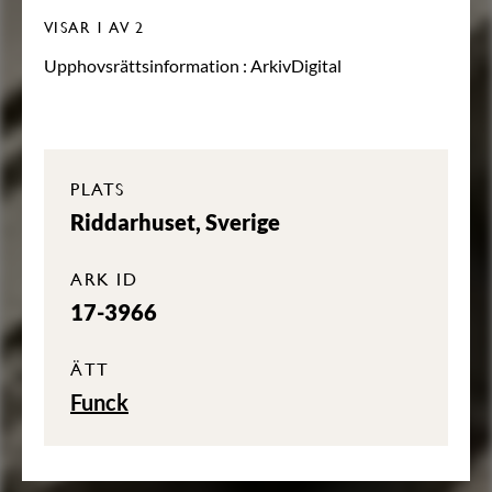
VISAR
1
AV 2
Upphovsrättsinformation :
ArkivDigital
PLATS
Riddarhuset, Sverige
ARK ID
17-3966
ÄTT
Funck