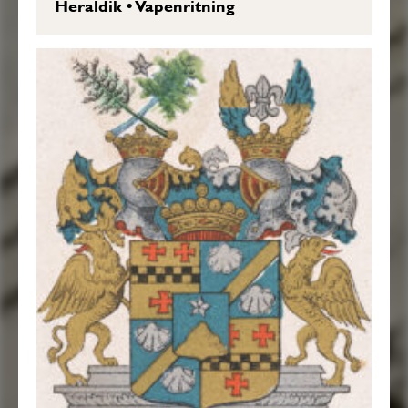
Heraldik
•
Vapenritning