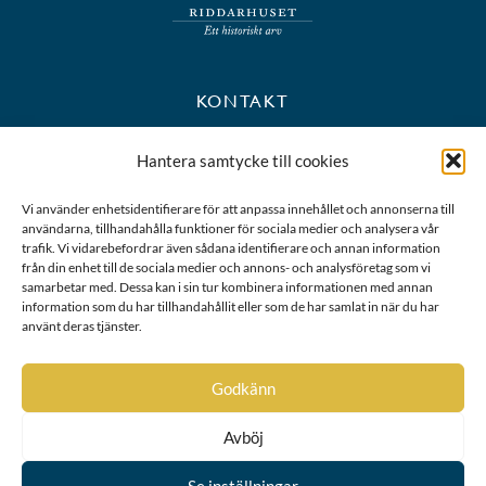
KONTAKT
+46 8 723 39 90
Hantera samtycke till cookies
kansli@riddarhuset.se
Vi använder enhetsidentifierare för att anpassa innehållet och annonserna till
användarna, tillhandahålla funktioner för sociala medier och analysera vår
BESÖKS- OCH POSTADRESS
trafik. Vi vidarebefordrar även sådana identifierare och annan information
från din enhet till de sociala medier och annons- och analysföretag som vi
samarbetar med. Dessa kan i sin tur kombinera informationen med annan
Riddarhustorget 10
information som du har tillhandahållit eller som de har samlat in när du har
111 28 Stockholm
använt deras tjänster.
Karta
Godkänn
Avböj
Se inställningar