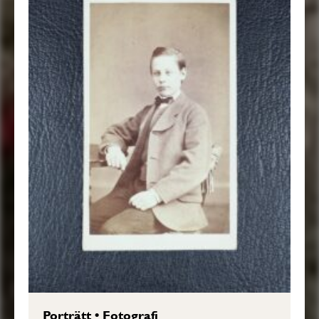
Porträtt
•
Fotografi