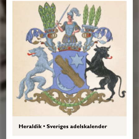
Heraldik
•
Sveriges adelskalender