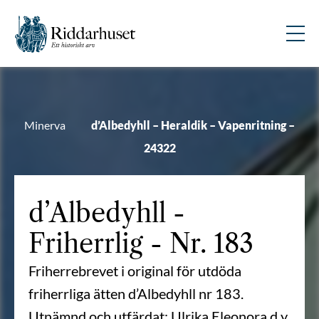
Minerva
d’Albedyhll – Heraldik – Vapenritning –
24322
d’Albedyhll
-
Friherrlig - Nr. 183
Friherrebrevet i original för utdöda
friherrliga ätten d’Albedyhll nr 183.
Utnämnd och utfärdat: Ulrika Eleonora d y,