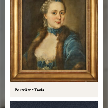
Porträtt
•
Tavla