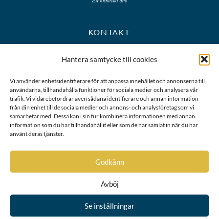
KONTAKT
+46 8 723 39 90
Hantera samtycke till cookies
kansli@riddarhuset.se
Vi använder enhetsidentifierare för att anpassa innehållet och annonserna till
användarna, tillhandahålla funktioner för sociala medier och analysera vår
BESÖKS- OCH POSTADRESS
trafik. Vi vidarebefordrar även sådana identifierare och annan information
från din enhet till de sociala medier och annons- och analysföretag som vi
samarbetar med. Dessa kan i sin tur kombinera informationen med annan
Riddarhustorget 10
information som du har tillhandahållit eller som de har samlat in när du har
111 28 Stockholm
använt deras tjänster.
Karta
Godkänn
Avböj
Se inställningar