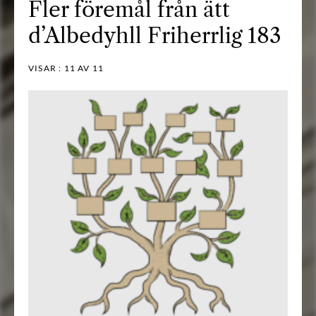
Fler föremål från ätt
d’Albedyhll Friherrlig 183
VISAR :
11
AV 11