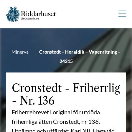
Minerva
Cronstedt – Heraldik – Vapenritning –
24315
Cronstedt
- Friherrlig
- Nr. 136
Friherrebrevet i original för utdöda
friherrliga ätten Cronstedt, nr 136.
Utnämnd och utfärdat: Karl XII, Haga vid