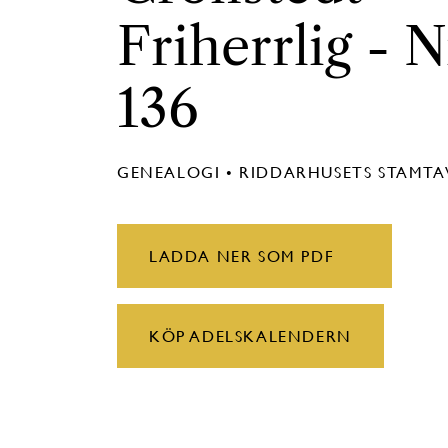
Friherrlig - N
136
GENEALOGI • RIDDARHUSETS STAMT
LADDA NER SOM PDF
KÖP ADELSKALENDERN