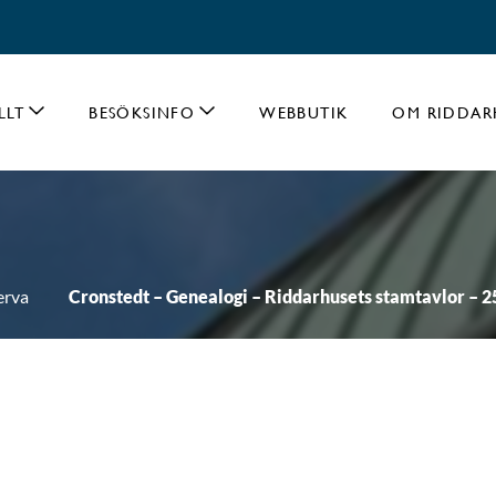
LLT
BESÖKSINFO
WEBBUTIK
OM RIDDAR
erva
Cronstedt – Genealogi – Riddarhusets stamtavlor – 