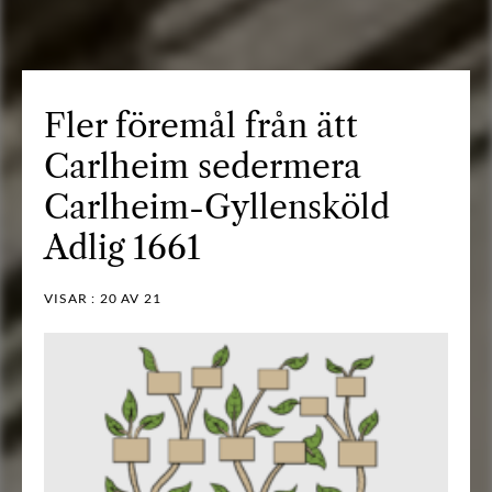
Fler föremål från ätt
Carlheim sedermera
Carlheim-Gyllensköld
Adlig 1661
VISAR :
20
AV 21