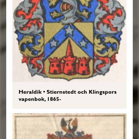
Heraldik
•
Stiernstedt och Klingspors
vapenbok, 1865-