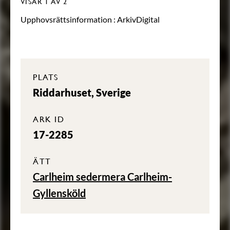
VISAR
1
AV 2
Upphovsrättsinformation :
ArkivDigital
PLATS
Riddarhuset, Sverige
ARK ID
17-2285
ÄTT
Carlheim sedermera Carlheim-
Gyllensköld