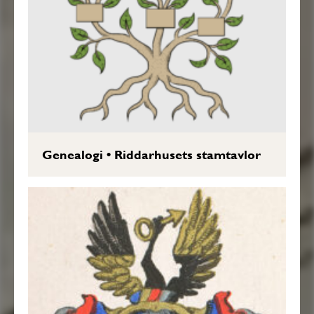
Genealogi
•
Riddarhusets stamtavlor