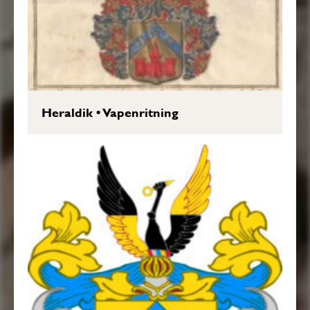
Heraldik
•
Vapenritning