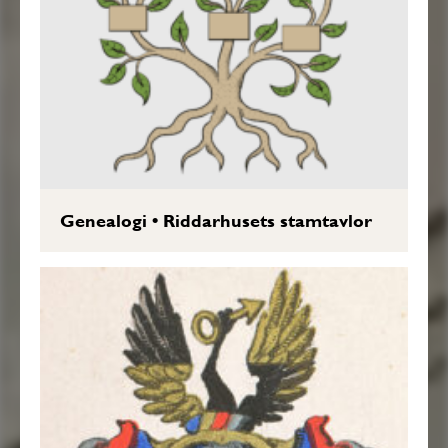
Genealogi
•
Riddarhusets stamtavlor