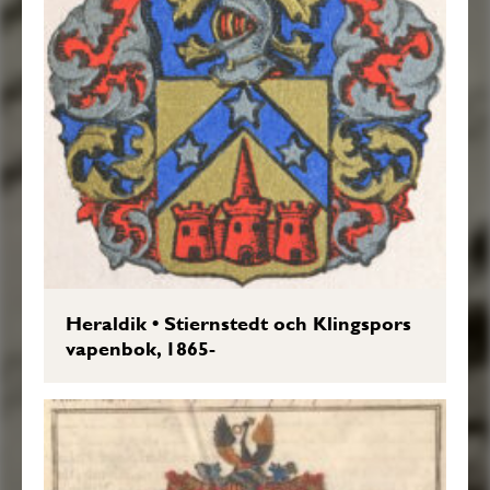
Heraldik
•
Stiernstedt och Klingspors
vapenbok, 1865-