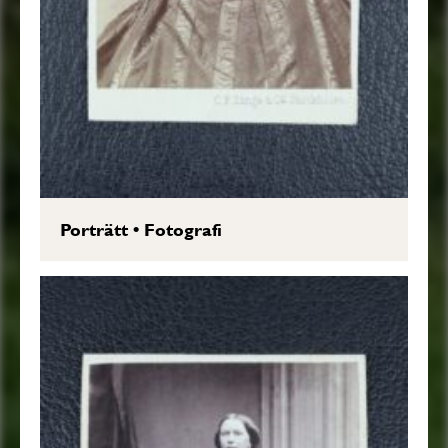
Porträtt
•
Fotografi