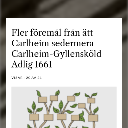
Fler föremål från ätt
Carlheim sedermera
Carlheim-Gyllensköld
Adlig 1661
VISAR :
20
AV 21