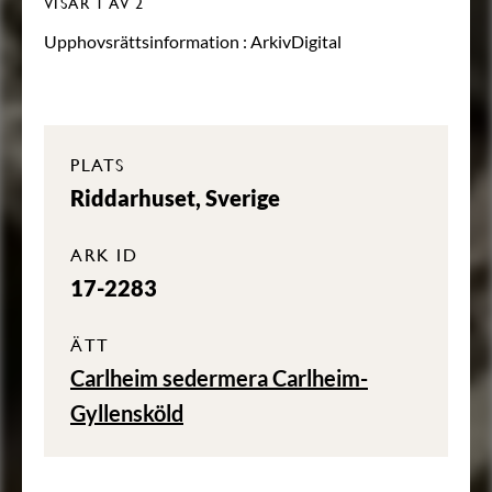
VISAR
1
AV 2
Upphovsrättsinformation :
ArkivDigital
PLATS
Riddarhuset, Sverige
ARK ID
17-2283
ÄTT
Carlheim sedermera Carlheim-
Gyllensköld