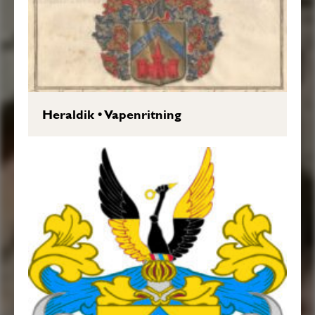
Heraldik
•
Vapenritning