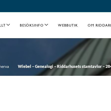
LLT
BESÖKSINFO
WEBBUTIK
OM RIDDAR
nerva
Wiebel – Genealogi – Riddarhusets stamtavlor – 28