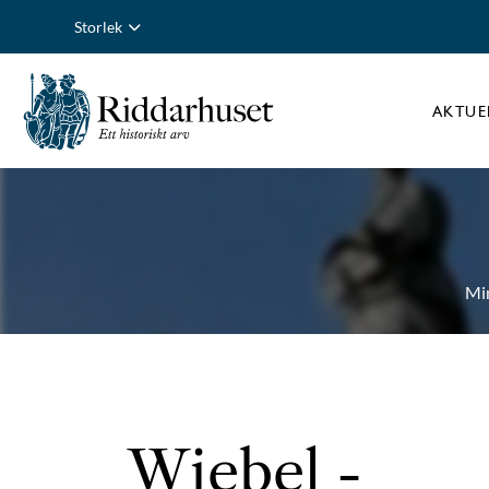
Storlek
AKTUE
Mi
Wiebel
-