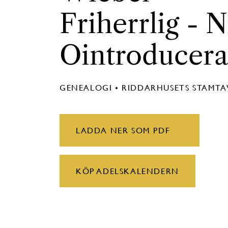
Friherrlig - N
Ointroducer
GENEALOGI • RIDDARHUSETS STAMT
LADDA NER SOM PDF
KÖP ADELSKALENDERN