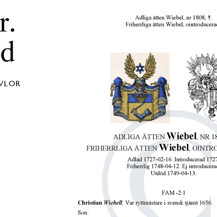
r.
ad
AVLOR