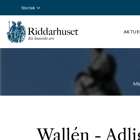
Storlek
AKTUE
Mi
Wallén
- Adli