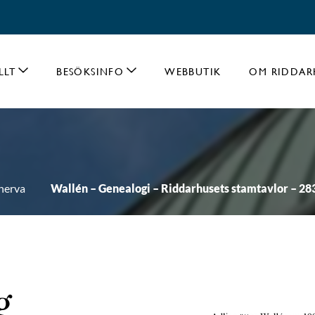
LLT
BESÖKSINFO
WEBBUTIK
OM RIDDAR
nerva
Wallén – Genealogi – Riddarhusets stamtavlor – 28
g