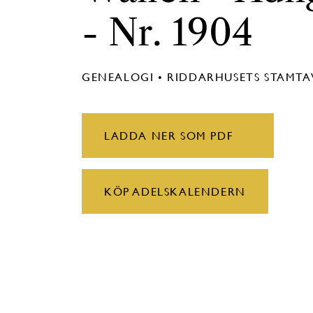
- Nr. 1904
GENEALOGI • RIDDARHUSETS STAMT
LADDA NER SOM PDF
KÖP ADELSKALENDERN