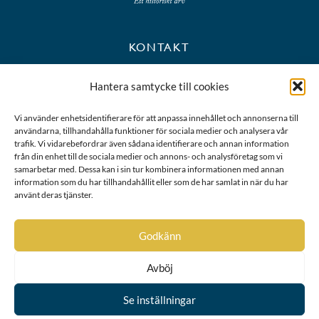
KONTAKT
+46 8 723 39 90
Hantera samtycke till cookies
kansli@riddarhuset.se
Vi använder enhetsidentifierare för att anpassa innehållet och annonserna till
användarna, tillhandahålla funktioner för sociala medier och analysera vår
BESÖKS- OCH POSTADRESS
trafik. Vi vidarebefordrar även sådana identifierare och annan information
från din enhet till de sociala medier och annons- och analysföretag som vi
samarbetar med. Dessa kan i sin tur kombinera informationen med annan
Riddarhustorget 10
information som du har tillhandahållit eller som de har samlat in när du har
111 28 Stockholm
använt deras tjänster.
Karta
Godkänn
Avböj
Se inställningar