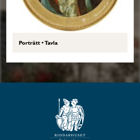
Porträtt
•
Tavla