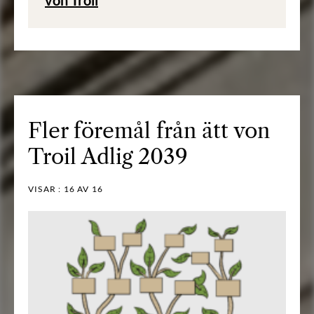
Fler föremål från ätt von
Troil Adlig 2039
VISAR :
16
AV 16