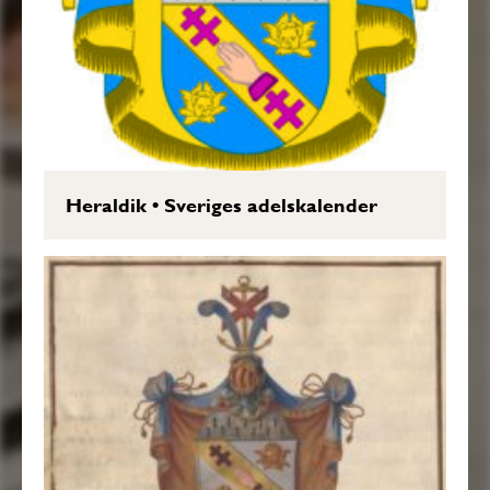
Heraldik
•
Sveriges adelskalender