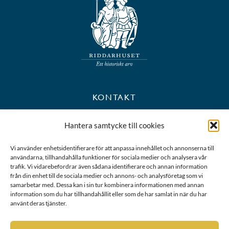
KONTAKT
+46 8 723 39 90
Hantera samtycke till cookies
kansli@riddarhuset.se
Vi använder enhetsidentifierare för att anpassa innehållet och annonserna till
användarna, tillhandahålla funktioner för sociala medier och analysera vår
BESÖKS- OCH POSTADRESS
trafik. Vi vidarebefordrar även sådana identifierare och annan information
från din enhet till de sociala medier och annons- och analysföretag som vi
samarbetar med. Dessa kan i sin tur kombinera informationen med annan
Riddarhustorget 10
information som du har tillhandahållit eller som de har samlat in när du har
111 28 Stockholm
använt deras tjänster.
Karta