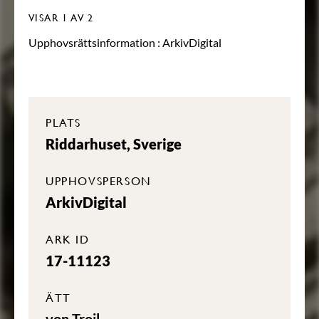
VISAR
1
AV 2
Upphovsrättsinformation :
ArkivDigital
PLATS
Riddarhuset, Sverige
UPPHOVSPERSON
ArkivDigital
ARK ID
17-11123
ÄTT
von Troil