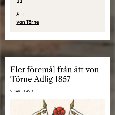
11
ÄTT
von Törne
Fler föremål från ätt von
Törne Adlig 1857
VISAR :
1
AV 1