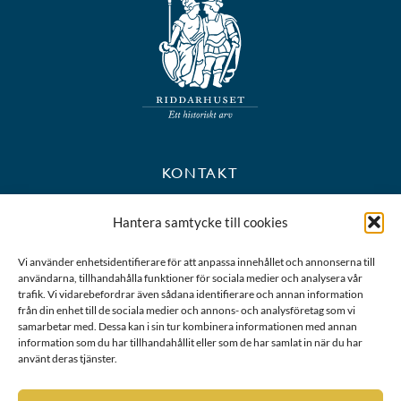
KONTAKT
+46 8 723 39 90
Hantera samtycke till cookies
kansli@riddarhuset.se
Vi använder enhetsidentifierare för att anpassa innehållet och annonserna till
användarna, tillhandahålla funktioner för sociala medier och analysera vår
BESÖKS- OCH POSTADRESS
trafik. Vi vidarebefordrar även sådana identifierare och annan information
från din enhet till de sociala medier och annons- och analysföretag som vi
samarbetar med. Dessa kan i sin tur kombinera informationen med annan
Riddarhustorget 10
information som du har tillhandahållit eller som de har samlat in när du har
111 28 Stockholm
använt deras tjänster.
Karta