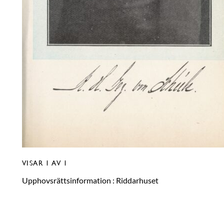
VISAR
1
AV 1
Upphovsrättsinformation :
Riddarhuset