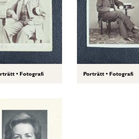
rträtt
•
Fotografi
Porträtt
•
Fotografi