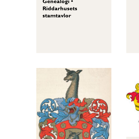
Genealogi
•
Riddarhusets
stamtavlor