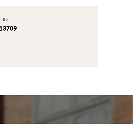
 ID
-13709