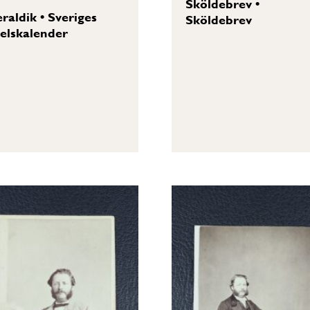
Sköldebrev
•
raldik
•
Sveriges
Sköldebrev
elskalender