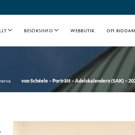
LLT
BESÖKSINFO
WEBBUTIK
OM RIDDAR
nerva
von Schéele – Porträtt – Adelskalendern (SAK) – 2
-