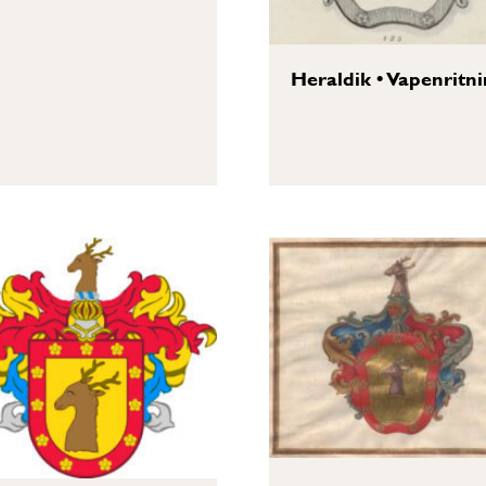
Heraldik
•
Vapenritni