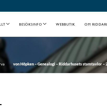
LLT
BESÖKSINFO
WEBBUTIK
OM RIDDAR
rva
von Höpken – Genealogi – Riddarhusets stamtavlor –
-