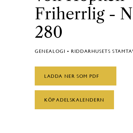
Friherrlig - N
280
GENEALOGI • RIDDARHUSETS STAMT
LADDA NER SOM PDF
KÖP ADELSKALENDERN