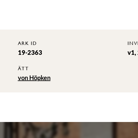
ARK ID
IN
19-2363
v1,
ÄTT
von Höpken