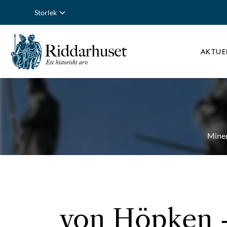
Storlek
AKTUE
Mine
von Höpken