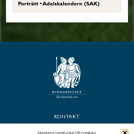
Porträtt
•
Adelskalendern (SAK)
KONTAKT
+46 8 723 39 90
Hantera samtycke till cookies