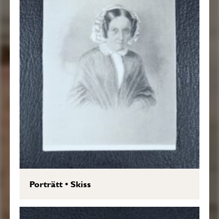
Porträtt
•
Skiss