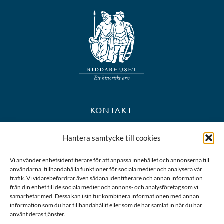
KONTAKT
+46 8 723 39 90
Hantera samtycke till cookies
kansli@riddarhuset.se
Vi använder enhetsidentifierare för att anpassa innehållet och annonserna till
användarna, tillhandahålla funktioner för sociala medier och analysera vår
BESÖKS- OCH POSTADRESS
trafik. Vi vidarebefordrar även sådana identifierare och annan information
från din enhet till de sociala medier och annons- och analysföretag som vi
samarbetar med. Dessa kan i sin tur kombinera informationen med annan
Riddarhustorget 10
information som du har tillhandahållit eller som de har samlat in när du har
111 28 Stockholm
använt deras tjänster.