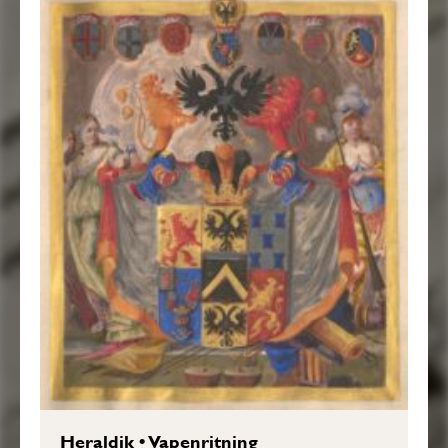
Heraldik
•
Vapenritning