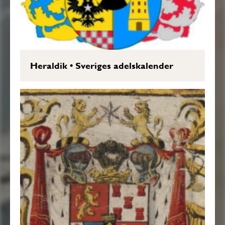
Heraldik
•
Sveriges adelskalender