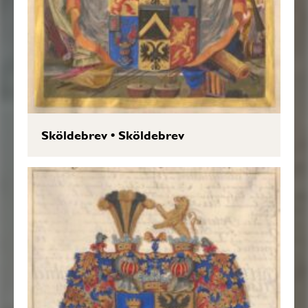
Sköldebrev
•
Sköldebrev