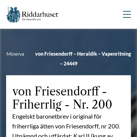
Minerva
von Friesendorff – Heraldik – Vapenritning
– 24449
von Friesendorff
-
Friherrlig - Nr. 200
Engelskt baronetbrev i original för
friherrliga ätten von Friesendorff, nr 200.
Utnämnd och utfärdat: Karl II (kung av