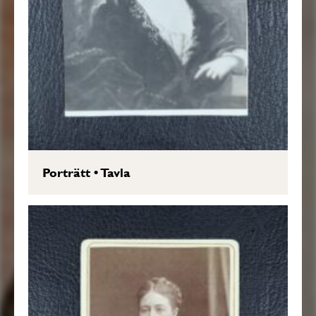
Porträtt
•
Tavla