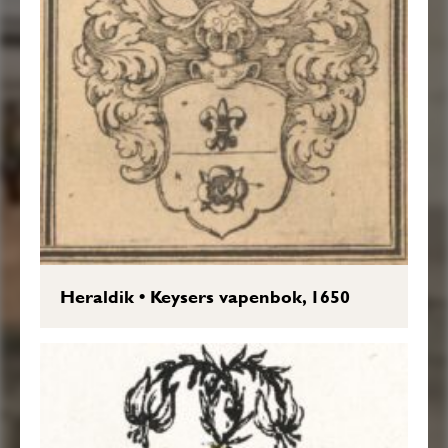
Heraldik
•
Keysers vapenbok, 1650